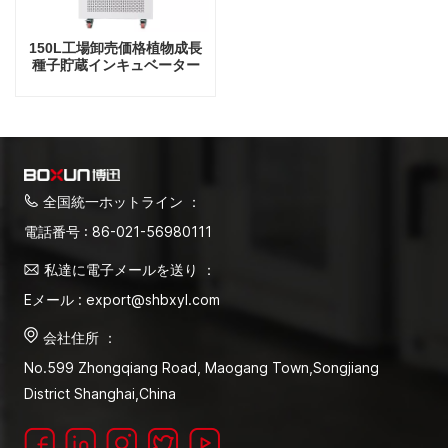
150L工場卸売価格植物成長
種子貯蔵インキュベーター
全国統一ホットライン ：
電話番号 : 86-021-56980111
私達に電子メールを送り ：
Eメール : export@shbxyl.com
会社住所 ：
No.599 Zhongqiang Road, Maogang Town,Songjiang
District Shanghai,China