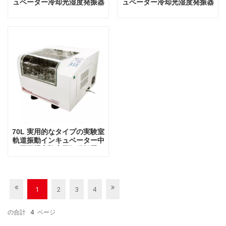
ュベーター冷却光湿度発振器
ュベーター冷却光湿度発振器
ラボ機器振動インキュベータ
ラボ機器振動インキュベータ
ー
ー
70L 実用的なタイプの実験室
軌道振動インキュベーター中
国工場実験室回転発振器
1
2
3
4
の合計
4
ページ