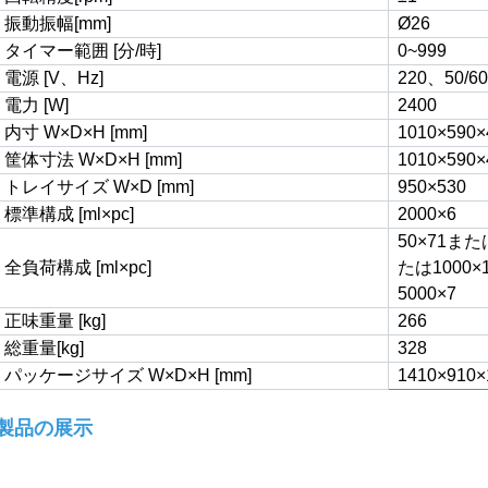
振動振幅[mm]
Ø26
タイマー範囲 [分/時]
0~999
電源 [V、Hz]
220、50/60
電力 [W]
2400
内寸 W×D×H [mm]
1010×590×
筐体寸法 W×D×H [mm]
1010×590×
トレイサイズ W×D [mm]
950×530
標準構成 [ml×pc]
2000×6
50×71また
全負荷構成 [ml×pc]
たは1000×
5000×7
正味重量 [kg]
266
総重量[kg]
328
パッケージサイズ W×D×H [mm]
1410×910×
製品の展示