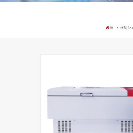
家
横型シ