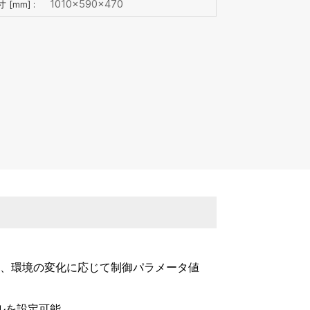
1010×590×470
 [mm] :
用し、環境の変化に応じて制御パラメータ値
。
ルを設定可能。