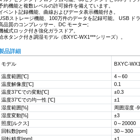
予約機能と複数レベルの許可操作を備えています。
イベント記録機能、曲線およびデータ表示機能付き。
USBストレージ機能、100万件のデータを記録可能。 USB 
高品質のコンプレッサー、DC モーター;
機械式ロック付き強化ガラスドア。
給水タンク付き調湿モデル（BXYC-WX1***シリーズ）。
製品詳細
モデル
BXYC-WX1
温度範囲[℃]
4～60
温度解像度[℃]
0.1
温度37℃での変動[℃]
±0.3
温度37℃での均一性 [℃]
±1
湿度範囲[%]
周囲湿度 -9
湿度変動[%]
±3
照度[ルクス]
0～20000
回転数[rpm]
30～300
回転精度[rpm]
±1