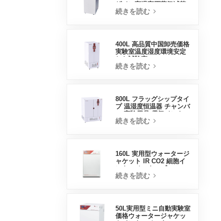
ザイン高温高圧蒸気滅菌
続きを読む
器
400L 高品質中国卸売価格
実験室温度湿度環境安定
した試験室
続きを読む
800L フラッグシップタイ
プ 温湿度恒温器 チャンバ
ー 実験用品 電気インキュ
続きを読む
ベーター
160L 実用型ウォータージ
ャケット IR CO2 細胞イ
ンキュベータープロフェ
続きを読む
ッショナル工場ラボイン
キュベーター
50L実用型ミニ自動実験室
価格ウォータージャケッ