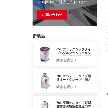
24時間365日対応しております。
お問い合わせ
新製品
65L フラッグシップタイ
プペダルクラムシェルタ
イプ圧力蒸気滅菌器工場
続きを読む
直販中国工場
30L エコノミータイプ縦
型オートクレーブ中国メ
ーカー圧力蒸気滅菌器
続きを読む
70L 実用的なタイプ縦型
滅菌器実験室装置縦型デ