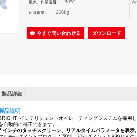
60°C
最大。作業温度 :
内寸
266kg
正味重量 :
今すぐ問い合わせる
ダウンロード
製品詳細
製品説明
BRIGHT Iインテリジェントオペレーティングシステムを採
を自動的に補正できます。
7 インチのタッチスクリーン、リアルタイムパラメータを表示
マルチセグメントプログラム可能、30セグメントと999サイク