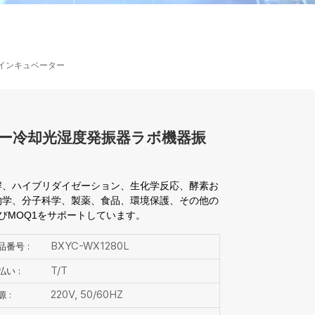
ไทย
中文
動インキュベーター
ター冷却光湿度発振器ラボ機器振
酵、ハイブリダイゼーション、生化学反応、酵素お
物学、分子科学、製薬、食品、環境保護、その他の
びMOQ1をサポートしています。
BXYC-WX1280L
品番号 :
T/T
払い :
220V, 50/60HZ
 :