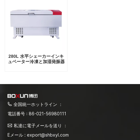
280L 水平シェーカーインキ
ュベーター冷凍と加湿発振器
ラボ機器シェーカーインキュ
ベーター
全国統一ホットライン ：
電話番号 : 86-021-56980111
私達に電子メールを送り ：
Eメール : export@shbxyl.com