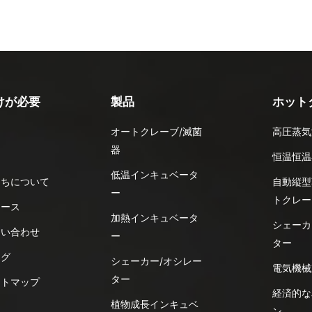
けが必要
製品
ホット
オートクレーブ/滅菌
高圧蒸気
器
品
恒温恒温
低温インキュベータ
たちについて
自動縦型
ー
トクレー
ュース
加熱インキュベータ
シェーカ
問い合わせ
ー
ター
ログ
シェーカー/オシレー
電気機械
ター
イトマップ
経済的な
植物成長インキュベ
ン