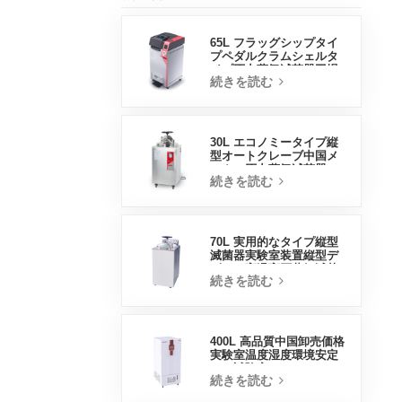
65L フラッグシップタイ
プペダルクラムシェルタ
イプ圧力蒸気滅菌器工場
続きを読む
直販中国工場
30L エコノミータイプ縦
型オートクレーブ中国メ
ーカー圧力蒸気滅菌器
続きを読む
70L 実用的なタイプ縦型
滅菌器実験室装置縦型デ
ザイン高温高圧蒸気滅菌
続きを読む
器
400L 高品質中国卸売価格
実験室温度湿度環境安定
した試験室
続きを読む