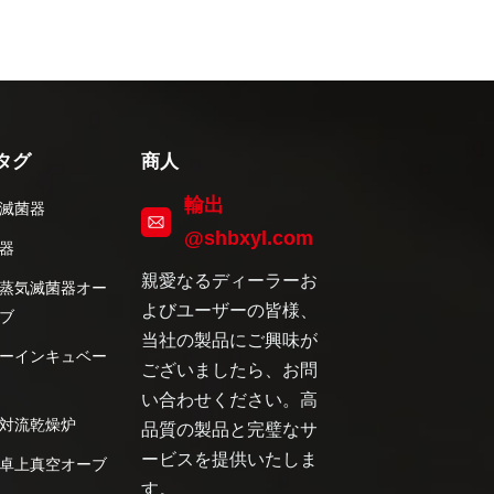
タグ
商人
輸出
滅菌器
@shbxyl.com
器
親愛なるディーラーお
蒸気滅菌器オー
よびユーザーの皆様、
ブ
当社の製品にご興味が
ーインキュベー
ございましたら、お問
い合わせください。高
対流乾燥炉
品質の製品と完璧なサ
ービスを提供いたしま
卓上真空オーブ
す。