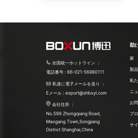
助
家
全国統一ホットライン ：
製
電話番号 : 86-021-56980111
私
私達に電子メールを送り ：
ニ
Eメール : export@shbxyl.com
お
会社住所 ：
ブ
No.599 Zhongqiang Road,
Maogang Town,Songjiang
サ
District Shanghai,China