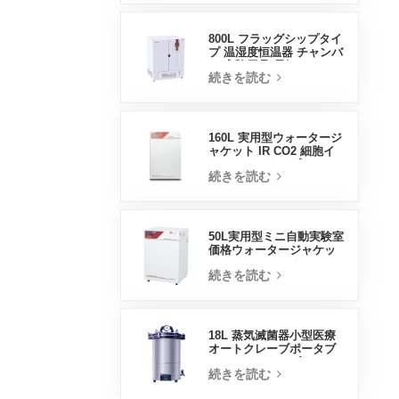
800L フラッグシップタイ
プ 温湿度恒温器 チャンバ
ー 実験用品 電気インキュ
続きを読む
ベーター
160L 実用型ウォータージ
ャケット IR CO2 細胞イ
ンキュベータープロフェ
続きを読む
ッショナル工場ラボイン
キュベーター
50L実用型ミニ自動実験室
価格ウォータージャケッ
トインキュベーター
続きを読む
18L 蒸気滅菌器小型医療
オートクレーブポータブ
ルオートクレーブ
続きを読む