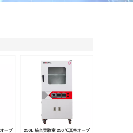
ไทย
中文
空オーブ
250L 統合実験室 250 ℃真空オーブ