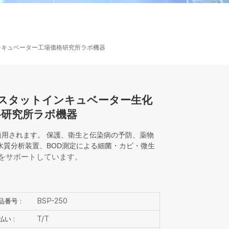
ไทย
中文
ンキュベーター工場価格研究所ラボ機器
モスタットインキュベーター生化
格研究所ラボ機器
適用されます。
保護、衛生と伝染病の予防、薬物
水質分析装置、BOD測定による細菌・カビ・微生
1をサポートしています。
BSP-250
品番号 :
T/T
払い :