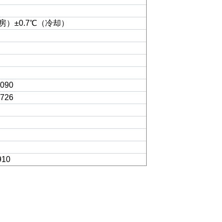
房
）
±0.7
℃（
冷却
）
090
726
910