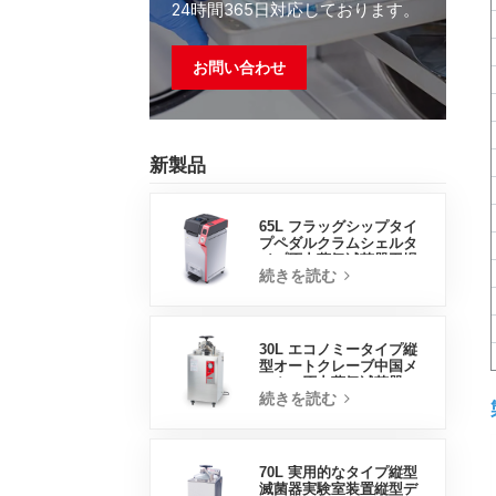
24時間365日対応しております。
お問い合わせ
新製品
65L フラッグシップタイ
プペダルクラムシェルタ
イプ圧力蒸気滅菌器工場
続きを読む
直販中国工場
30L エコノミータイプ縦
型オートクレーブ中国メ
ーカー圧力蒸気滅菌器
続きを読む
70L 実用的なタイプ縦型
滅菌器実験室装置縦型デ