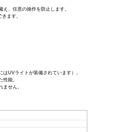
備え、任意の操作を防止します。
できます。
にはUVライトが装備されています）。
た性能。
れません。