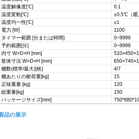
温度解像度[℃]
0.1
温度変動[℃]
±0.5
℃（
暖
温度均一性[℃]
±1
電力 [W]
1100
タイマー範囲 [分または時間]
0~9999
予約範囲[分]
0~9999
内寸 W×D×H [mm]
510×450×1
筐体寸法 W×D×H [mm]
650×740×1
棚数(標準/最大)[枚]
4/7
棚あたりの耐荷重[kg]
15
正味重量 [kg]
120
総重量[kg]
150
パッケージサイズ[mm]
750*880*1
製品の展示