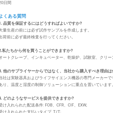
20日間
よくある質問
1. 品質を保証するにはどうすればよいですか?
大量生産の前には必ず試作サンプルを作成します。
出荷前に必ず最終検査を行ってください。
2.私たちから何を買うことができますか?
オートクレーブ、インキュベーター、乾燥炉、試験室、クリー
3. 他のサプライヤーからではなく、当社から購入すべき理由は
当社は実験器具およびライフサイエンス機器の専門メーカーです
あり、温度と湿度の制御ソリューションに重点を置いています
4. どのようなサービスを提供できますか?
受け入れられた配送条件: FOB、CFR、CIF、EXW;
受け入れられた支払いタイプ: T/T;