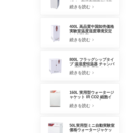
ザイン高温高圧蒸気滅菌
続きを読む
器
400L 高品質中国卸売価格
実験室温度湿度環境安定
した試験室
続きを読む
800L フラッグシップタイ
プ 温湿度恒温器 チャンバ
ー 実験用品 電気インキュ
続きを読む
ベーター
160L 実用型ウォータージ
ャケット IR CO2 細胞イ
ンキュベータープロフェ
続きを読む
ッショナル工場ラボイン
キュベーター
50L実用型ミニ自動実験室
価格ウォータージャケッ