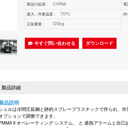
CHINA
製品の起源 :
電源
70°C
最大。作業温度 :
内寸
120kg
正味重量 :
今すぐ問い合わせる
ダウンロード
製品詳細
製品説明
シェルは冷間圧延鋼と静的スプレープラスチックで作られ、作
オプションで調整できます。
PMMA I
I
オペレーティング·システム、
と
過熱アラームと自己診