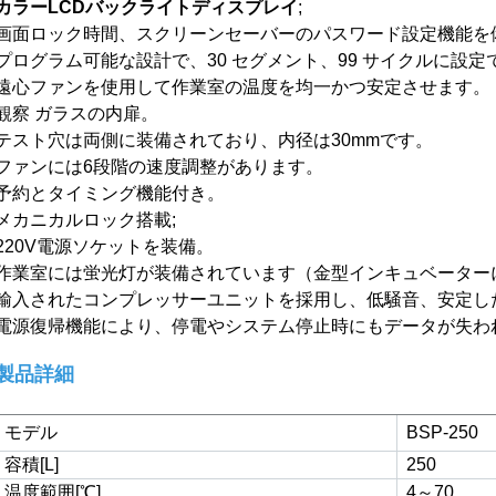
カラーLCDバックライトディスプレイ
;
画面ロック時間、スクリーンセーバーのパスワード設定機能を
プログラム可能な設計で、30 セグメント、99 サイクルに設定
遠心ファンを使用して作業室の温度を均一かつ安定させます。
観察
ガラスの内扉。
テスト穴は両側に装備されており、内径は30mmです。
ファンには6段階の速度調整があります。
予約とタイミング機能付き。
メカニカルロック搭載
;
220V電源ソケットを装備。
作業室には蛍光灯が装備されています（金型インキュベーター
輸入されたコンプレッサーユニットを採用し、低騒音、安定し
電源復帰機能により、停電やシステム停止時にもデータが失わ
製品詳細
モデル
BSP-250
容積[L]
250
温度範囲[℃]
4～70