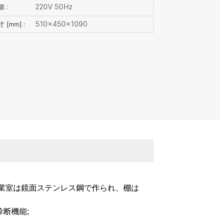
220V 50Hz
 :
510×450×1090
 [mm] :
業室は鏡面ステンレス鋼で作られ、棚は
断機能;