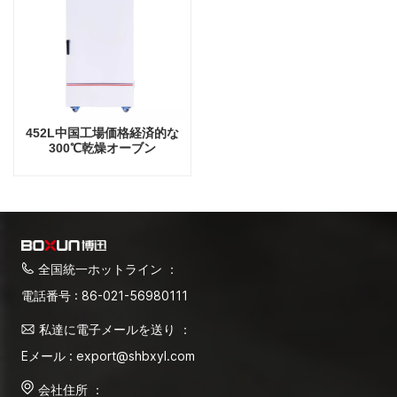
452L中国工場価格経済的な
300℃乾燥オーブン
全国統一ホットライン ：
電話番号 : 86-021-56980111
私達に電子メールを送り ：
Eメール : export@shbxyl.com
会社住所 ：