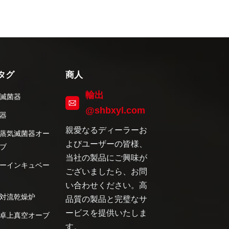
タグ
商人
輸出
滅菌器
@shbxyl.com
器
親愛なるディーラーお
蒸気滅菌器オー
よびユーザーの皆様、
ブ
当社の製品にご興味が
ーインキュベー
ございましたら、お問
い合わせください。高
対流乾燥炉
品質の製品と完璧なサ
ービスを提供いたしま
卓上真空オーブ
す。