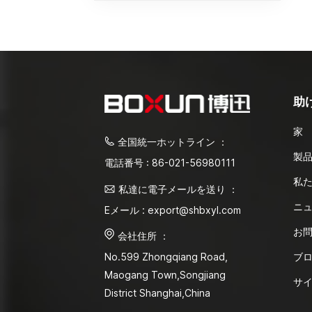
助
家
全国統一ホットライン ：
製
電話番号 : 86-021-56980111
私
私達に電子メールを送り ：
ニ
Eメール : export@shbxyl.com
お
会社住所 ：
ブ
No.599 Zhongqiang Road,
Maogang Town,Songjiang
サ
District Shanghai,China