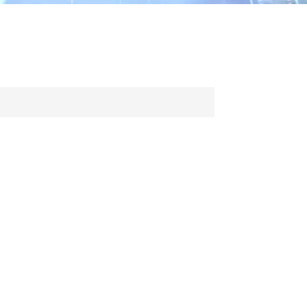
ไทย
中文