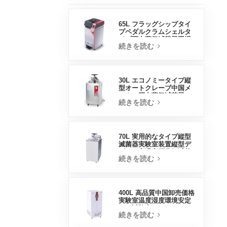
65L フラッグシップタイ
プペダルクラムシェルタ
イプ圧力蒸気滅菌器工場
続きを読む
直販中国工場
30L エコノミータイプ縦
型オートクレーブ中国メ
ーカー圧力蒸気滅菌器
続きを読む
70L 実用的なタイプ縦型
滅菌器実験室装置縦型デ
ザイン高温高圧蒸気滅菌
続きを読む
器
400L 高品質中国卸売価格
実験室温度湿度環境安定
した試験室
続きを読む