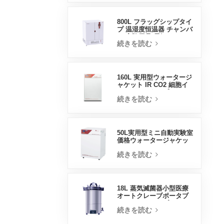
800L フラッグシップタイ
プ 温湿度恒温器 チャンバ
ー 実験用品 電気インキュ
続きを読む
ベーター
160L 実用型ウォータージ
ャケット IR CO2 細胞イ
ンキュベータープロフェ
続きを読む
ッショナル工場ラボイン
キュベーター
50L実用型ミニ自動実験室
価格ウォータージャケッ
トインキュベーター
続きを読む
18L 蒸気滅菌器小型医療
オートクレーブポータブ
ルオートクレーブ
続きを読む