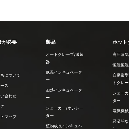
けが必要
製品
ホット
オートクレーブ/滅菌
高圧蒸気
器
品
恒温恒温
低温インキュベータ
たちについて
自動縦型
ー
トクレー
ュース
加熱インキュベータ
シェーカ
問い合わせ
ー
ター
ログ
シェーカー/オシレー
電気機械
ター
イトマップ
経済的な
植物成長インキュベ
ン