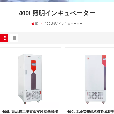
400L照明インキュベーター
家
400L照明インキュベーター
400L 高品質工場直販実験室機器植
400L工場卸売価格植物成長