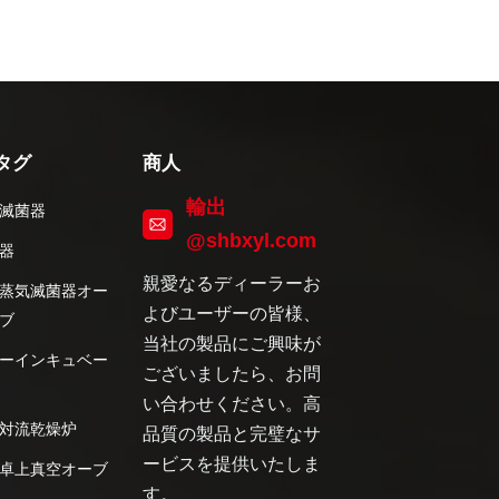
タグ
商人
輸出
滅菌器
@shbxyl.com
器
親愛なるディーラーお
蒸気滅菌器オー
よびユーザーの皆様、
ブ
当社の製品にご興味が
ーインキュベー
ございましたら、お問
い合わせください。高
対流乾燥炉
品質の製品と完璧なサ
ービスを提供いたしま
卓上真空オーブ
す。