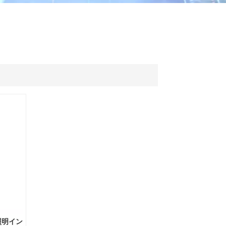
ไทย
中文
照明イン