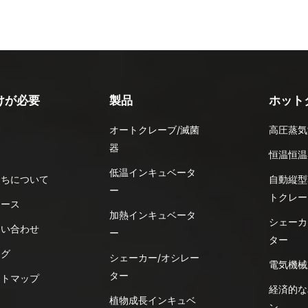
けが必要
製品
ホット
オートクレーブ/滅菌
高圧蒸気
器
品
恒温恒温
低温インキュベータ
たちについて
自動縦型
ー
トクレー
ュース
加熱インキュベータ
シェーカ
問い合わせ
ー
ター
ログ
シェーカー/オシレー
電気機械
ター
イトマップ
経済的な
植物成長インキュベ
ン