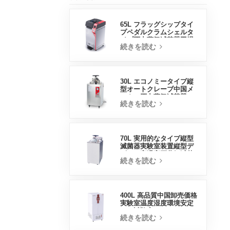
65L フラッグシップタイ
プペダルクラムシェルタ
イプ圧力蒸気滅菌器工場
続きを読む
直販中国工場
30L エコノミータイプ縦
型オートクレーブ中国メ
ーカー圧力蒸気滅菌器
続きを読む
70L 実用的なタイプ縦型
滅菌器実験室装置縦型デ
ザイン高温高圧蒸気滅菌
続きを読む
器
400L 高品質中国卸売価格
実験室温度湿度環境安定
した試験室
続きを読む