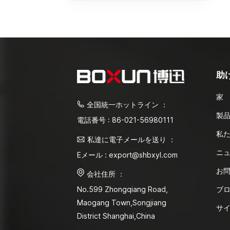
助
家
全国統一ホットライン ：
製
電話番号 : 86-021-56980111
私
私達に電子メールを送り ：
ニ
Eメール : export@shbxyl.com
お
会社住所 ：
ブ
No.599 Zhongqiang Road,
Maogang Town,Songjiang
サ
District Shanghai,China