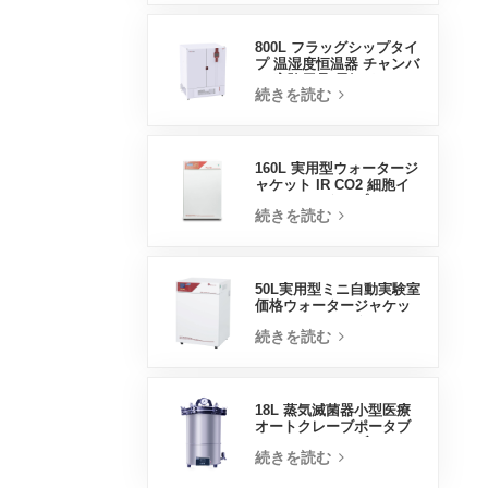
800L フラッグシップタイ
プ 温湿度恒温器 チャンバ
ー 実験用品 電気インキュ
続きを読む
ベーター
160L 実用型ウォータージ
ャケット IR CO2 細胞イ
ンキュベータープロフェ
続きを読む
ッショナル工場ラボイン
キュベーター
50L実用型ミニ自動実験室
価格ウォータージャケッ
トインキュベーター
続きを読む
18L 蒸気滅菌器小型医療
オートクレーブポータブ
ルオートクレーブ
続きを読む