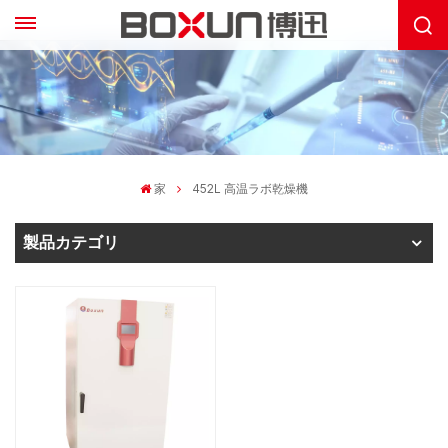
家
452L 高温ラボ乾燥機
製品カテゴリ