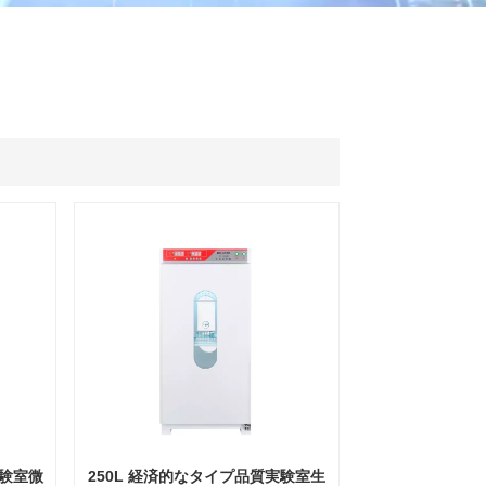
ไทย
中文
実験室微
250L 経済的なタイプ品質実験室生