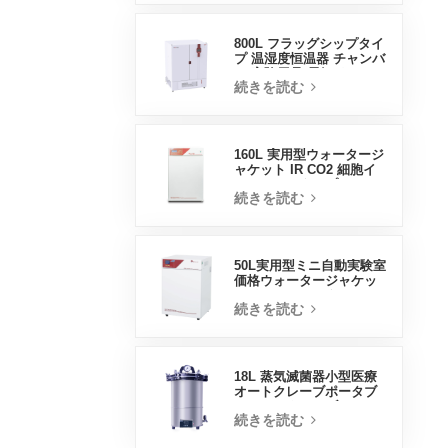
800L フラッグシップタイ
プ 温湿度恒温器 チャンバ
ー 実験用品 電気インキュ
続きを読む
ベーター
160L 実用型ウォータージ
ャケット IR CO2 細胞イ
ンキュベータープロフェ
続きを読む
ッショナル工場ラボイン
キュベーター
50L実用型ミニ自動実験室
価格ウォータージャケッ
トインキュベーター
続きを読む
18L 蒸気滅菌器小型医療
オートクレーブポータブ
ルオートクレーブ
続きを読む