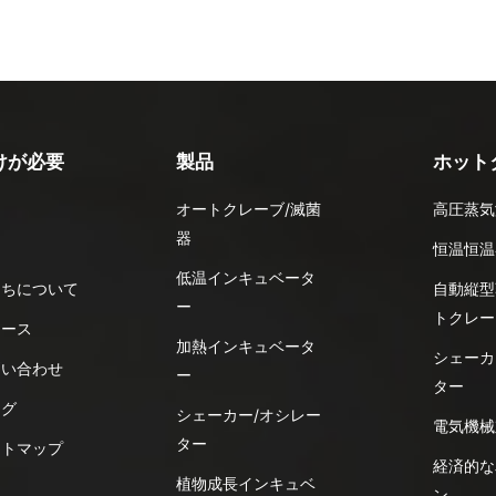
けが必要
製品
ホット
オートクレーブ/滅菌
高圧蒸気
器
品
恒温恒温
低温インキュベータ
たちについて
自動縦型
ー
トクレー
ュース
加熱インキュベータ
シェーカ
問い合わせ
ー
ター
ログ
シェーカー/オシレー
電気機械
ター
イトマップ
経済的な
植物成長インキュベ
ン