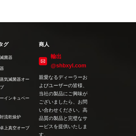
タグ
商人
輸出
滅菌器
@shbxyl.com
器
親愛なるディーラーお
蒸気滅菌器オー
よびユーザーの皆様、
ブ
当社の製品にご興味が
ーインキュベー
ございましたら、お問
い合わせください。高
対流乾燥炉
品質の製品と完璧なサ
ービスを提供いたしま
卓上真空オーブ
す。