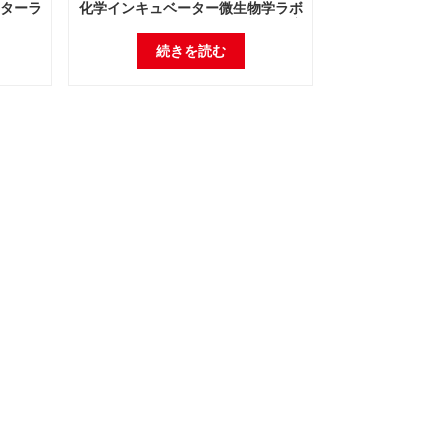
ターラ
化学インキュベーター微生物学ラボ
機器温
電気インキュベーターラボ機器温度
インキュベーター
続きを読む