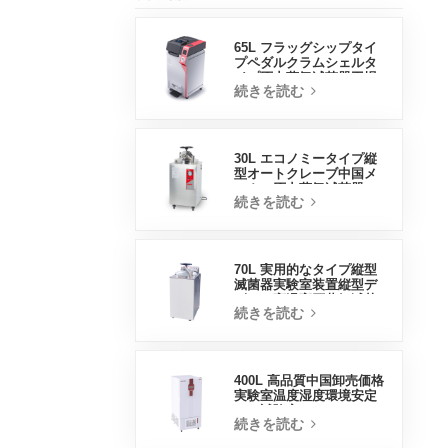
65L フラッグシップタイ
プペダルクラムシェルタ
イプ圧力蒸気滅菌器工場
続きを読む
直販中国工場
30L エコノミータイプ縦
型オートクレーブ中国メ
ーカー圧力蒸気滅菌器
続きを読む
70L 実用的なタイプ縦型
滅菌器実験室装置縦型デ
ザイン高温高圧蒸気滅菌
続きを読む
器
400L 高品質中国卸売価格
実験室温度湿度環境安定
した試験室
続きを読む