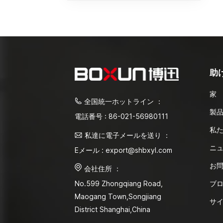
助
家
全国統一ホットライン ：
製
電話番号 : 86-021-56980111
私
私達に電子メールを送り ：
ニ
Eメール : export@shbxyl.com
お
会社住所 ：
ブ
No.599 Zhongqiang Road,
Maogang Town,Songjiang
サ
District Shanghai,China