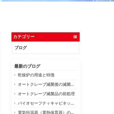
ไทย
中文
カテゴリー
ブログ
最新のブログ
乾燥炉の用途と特徴
オートクレーブ滅菌後の滅菌品の乾燥
オートクレーブ滅菌品の前処理
バイオセーフティキャビネットをテストするための基準は何ですか?
電気恒温器（電熱保育器）のよくある故障