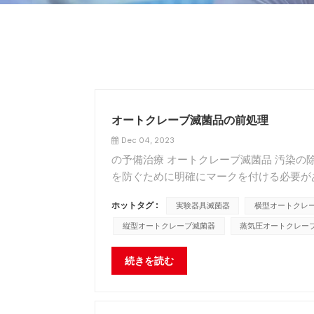
オートクレーブ滅菌品の前処理
Dec 04, 2023
の予備治療 オートクレーブ滅菌品 汚染
を防ぐために明確にマークを付ける必要が
どは、まず化学消毒剤で消毒し、その後、通
ホットタグ :
実験器具滅菌器
横型オートクレ
縦型オートクレーブ滅菌器
蒸気圧オートクレー
続きを読む