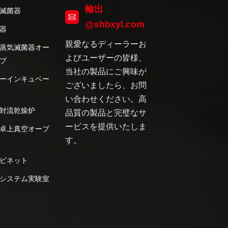
輸出
滅菌器
@shbxyl.com
器
親愛なるディーラーお
蒸気滅菌器オー
よびユーザーの皆様、
ブ
当社の製品にご興味が
ーインキュベー
ございましたら、お問
い合わせください。高
対流乾燥炉
品質の製品と完璧なサ
ービスを提供いたしま
卓上真空オーブ
す。
ビネット
システム実験室