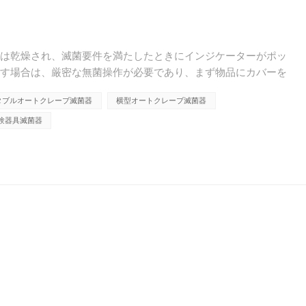
品は乾燥され、滅菌要件を満たしたときにインジケーターがポッ
出す場合は、厳密な無菌操作が必要であり、まず物品にカバーを
。 オートクレーブを設置するときは、次のことを守ってくださ
タブルオートクレーブ滅菌器
横型オートクレーブ滅菌器
験器具滅菌器