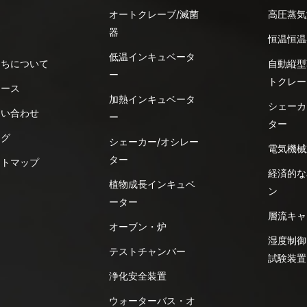
オートクレーブ/滅菌
高圧蒸気
器
品
恒温恒温
低温インキュベータ
たちについて
自動縦型
ー
トクレー
ュース
加熱インキュベータ
シェーカ
問い合わせ
ー
ター
ログ
シェーカー/オシレー
電気機械
ター
イトマップ
経済的な
植物成長インキュベ
ン
ーター
層流キャ
オーブン・炉
湿度制御
テストチャンバー
試験装置
浄化安全装置
ウォーターバス・オ