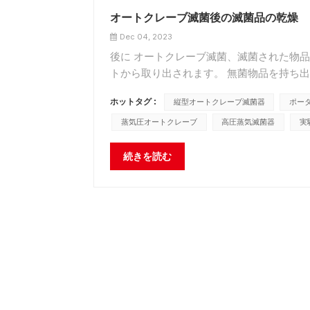
オートクレーブ滅菌後の滅菌品の乾燥
Dec 04, 2023
後に オートクレーブ滅菌、滅菌された物
トから取り出されます。 無菌物品を持ち
し、保管タンクの通気孔を閉めてください
ホットタグ :
縦型オートクレーブ滅菌器
ポー
い。...
蒸気圧オートクレーブ
高圧蒸気滅菌器
実
続きを読む