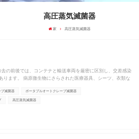
高圧蒸気滅菌器
家
高圧蒸気滅菌器
の除去の前後では、コンテナと輸送車両を厳密に区別し、交差感染
あります。 病原微生物にさらされた医療器具、シーツ、衣類な
常の手順に従って洗浄する必要があります。 感染病棟で使...
ーブ滅菌器
ポータブルオートクレーブ滅菌器
ブ
高圧蒸気滅菌器