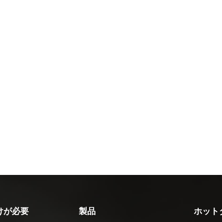
けが必要
製品
ホット