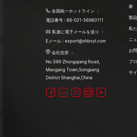
家
全国統一ホットライン ：
製
電話番号 : 86-021-56980111
私
私達に電子メールを送り ：
ニ
Eメール : export@shbxyl.com
お
会社住所 ：
ブ
No.599 Zhongqiang Road,
Maogang Town,Songjiang
サ
District Shanghai,China