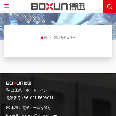
家
製品カテゴリー
全国統一ホットライン ：
電話番号 : 86-021-56980111
私達に電子メールを送り ：
Eメール : export@shbxyl.com