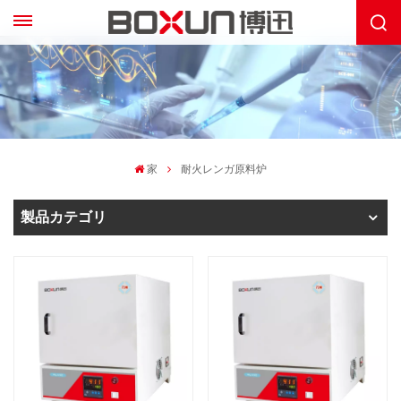
家
耐火レンガ原料炉
製品カテゴリ